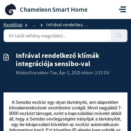
Kihagyás a tartalom megtartásához
Chameleon Smart Home
Kezdőlap
...
Infrával rendelkező klímák integrációja sensibo-val
Infrával rendelkező klímák
integrációja sensibo-val
Módosítva ekkor Tue, Ápr 1, 2025 ekkor: 2:32 DU
A Sensibo eszköz egy olyan távirányító, ami alapvetően 
klímaberendezések vezérlésére szolgál. Mivel nagyjából 7-
8000 eszközt támogat, ezért a kapcsolódási művelet abból 
áll, hogy a Sensibo
 vevőegységére irányítjuk a távirányítót, 
egy be-kikapcsolást követően az eszköz automatikusan 
felismerésre kerül. Ezt követően IP alapján kapcsolódik az 