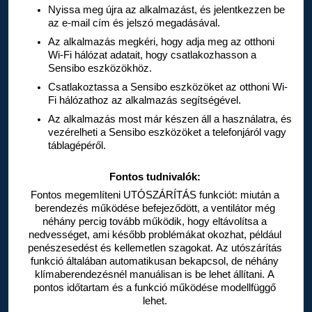
Nyissa meg újra az alkalmazást, és jelentkezzen be 
az e-mail cím és jelszó megadásával.
Az alkalmazás megkéri, hogy adja meg az otthoni 
Wi-Fi hálózat adatait, hogy csatlakozhasson a 
Sensibo
 eszközökhöz.
Csatlakoztassa a Sensibo
 eszközöket az otthoni Wi-
Fi hálózathoz az alkalmazás segítségével.
Az alkalmazás most már készen áll a használatra, és 
vezérelheti a Sensibo
 eszközöket a telefonjáról vagy 
táblagépéről.
Fontos tudnivalók:
Fontos megemlíteni UTÓSZÁRÍTÁS funkciót: miután a 
berendezés működése befejeződött, a ventilátor még 
néhány percig tovább működik, hogy eltávolítsa a 
nedvességet, ami később problémákat okozhat, például 
penészesedést és kellemetlen szagokat. Az utószárítás 
funkció általában automatikusan bekapcsol, de néhány 
klímaberendezésnél manuálisan is be lehet állítani. A 
pontos időtartam és a funkció működése modellfüggő 
lehet.