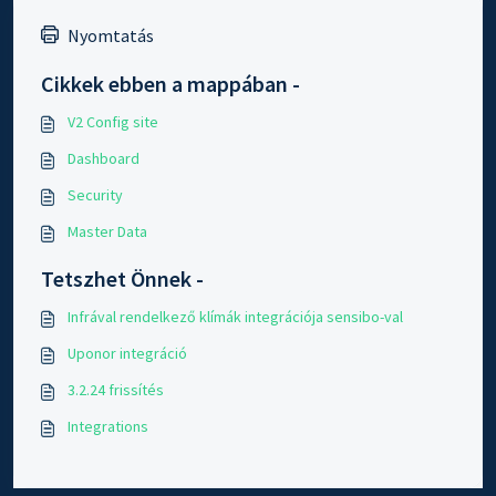
Nyomtatás
Cikkek ebben a mappában -
V2 Config site
Dashboard
Security
Master Data
Tetszhet Önnek -
Infrával rendelkező klímák integrációja sensibo-val
Uponor integráció
3.2.24 frissítés
Integrations