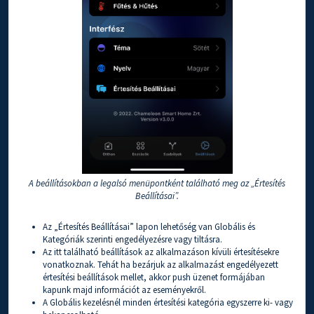
A beállításokban a legalsó menüpontként található meg az „Értesítés
Beállításai”.
Az „Értesítés Beállításai” lapon lehetőség van Globális és
Kategóriák szerinti engedélyezésre vagy tiltásra.
Az itt található beállítások az alkalmazáson kívüli értesítésekre
vonatkoznak. Tehát ha bezárjuk az alkalmazást engedélyezett
értesítési beállítások mellet, akkor push üzenet formájában
kapunk majd információt az eseményekről.
A Globális kezelésnél minden értesítési kategória egyszerre ki- vagy