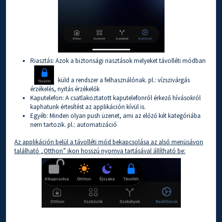
Riasztás: Azok a biztonsági riasztások melyeket távolléti módban
küld a rendszer a felhasználónak. pl.: vízszivárgás
érzékelés, nyitás érzékelők
Kaputelefon: A csatlakoztatott kaputelefonról érkező hívásokról
kaphatunk értesítést az applikáción kívül is.
Egyéb: Minden olyan push üzenet, ami az előző két kategóriába
nem tartozik. pl.: automatizáció
Az applikáción belül a távolléti mód bekapcsolása az alsó menüsávon
található „Otthon” ikon hosszú nyomva tartásával állítható be: