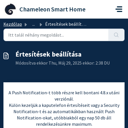
Kihagyás a tartalom megtartásához
Chameleon Smart Home
Kezdőlap
...
Értesítések beállítása
Értesítések beállítása
Módosítva ekkor Thu, Máj 29, 2025 ekkor: 2:38 DU
A Push Notification-t több részre kell bontani 4.8.x utáni
verziónál.
Külön kezeljük a kaputelefon értesítéseit vagy a Security
Notification-t és az automatikákban használt Push
Notification-okat, utóbbiakból egy nap 50 db áll
rendelkezésünkre maximum.